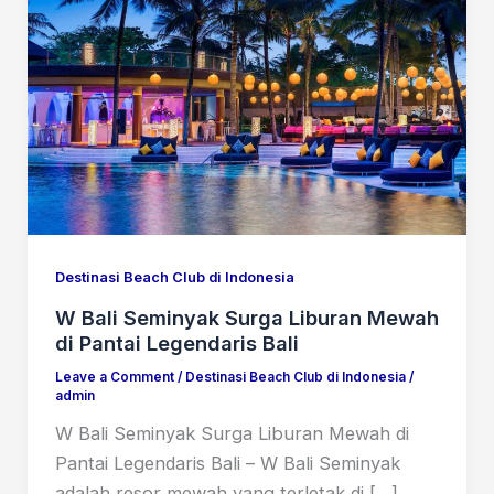
Destinasi Beach Club di Indonesia
W Bali Seminyak Surga Liburan Mewah
di Pantai Legendaris Bali
Leave a Comment
/
Destinasi Beach Club di Indonesia
/
admin
W Bali Seminyak Surga Liburan Mewah di
Pantai Legendaris Bali – W Bali Seminyak
adalah resor mewah yang terletak di […]